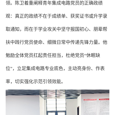
领。陈卫着重阐释青年集成电路党员的正确政绩
观：真正的政绩不在于成绩单、获奖证书或升学录
取通知，而在于学业攻关中坚守报国初心、朋辈帮
扶中践行党员使命、细微日常中传递先锋力量。他
勉励全体党员扛起责任担当，杜绝党员“休眠缺
位”，立足集成电路专业底色，主动亮身份、作表
率，切实强化示范引领效能。