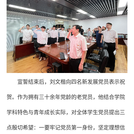
宣誓结束后，刘文楷向四名新发展党员表示祝
贺。作为拥有三十余年党龄的老党员，他结合学院
学科特色与青年成长实际，对全体学生党员提出三
点殷切希望：一要牢记党员第一身份，坚定理想信