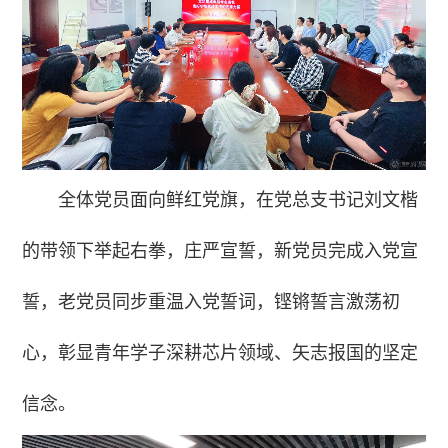
全体党员面向鲜红党旗，在党总支书记刘文楷
的带领下举起右拳，庄严宣誓，新党员完成入党宣
誓，老党员同步重温入党誓词，铿锵誓言激荡初
心，彰显青年学子深耕芯片领域、矢志报国的坚定
信念。