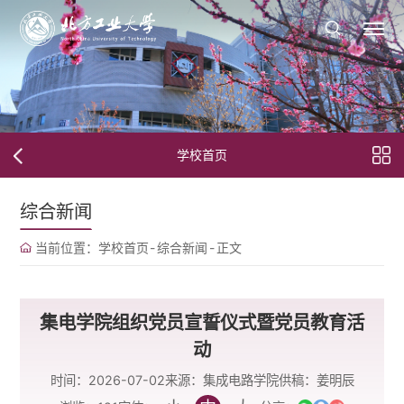
学校首页
综合新闻
当前位置：
学校首页
-
综合新闻
-
正文
集电学院组织党员宣誓仪式暨党员教育活
动
时间：2026-07-02
来源：集成电路学院
供稿：姜明辰