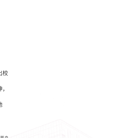
出校
神，
地