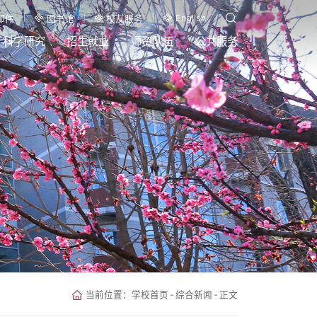
English
邮件
图书馆
校友服务
科学研究
招生就业
师资队伍
公共服务
当前位置：
学校首页
-
综合新闻
-
正文