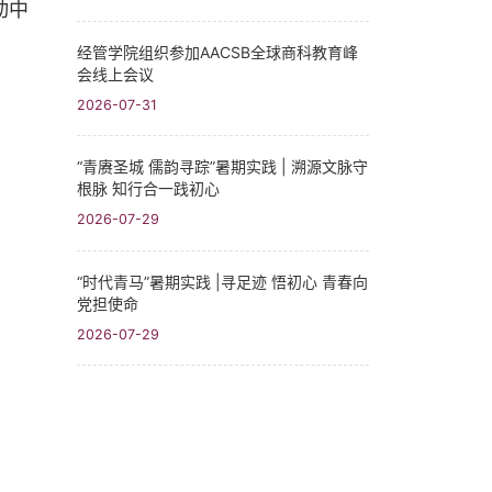
动中
经管学院组织参加AACSB全球商科教育峰
会线上会议
2026-07-31
“青赓圣城 儒韵寻踪”暑期实践​ | 溯源文脉守
根脉 知行合一践初心
2026-07-29
“时代青马”暑期实践 |寻足迹 悟初心 青春向
党担使命
2026-07-29