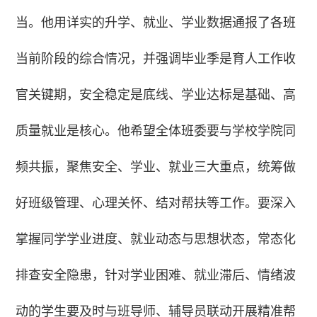
当。他用详实的升学、就业、学业数据通报了各班
当前阶段的综合情况，并强调毕业季是育人工作收
官关键期，安全稳定是底线、学业达标是基础、高
质量就业是核心。他希望全体班委要与学校学院同
频共振，聚焦安全、学业、就业三大重点，统筹做
好班级管理、心理关怀、结对帮扶等工作。要深入
掌握同学学业进度、就业动态与思想状态，常态化
排查安全隐患，针对学业困难、就业滞后、情绪波
动的学生要及时与班导师、辅导员联动开展精准帮