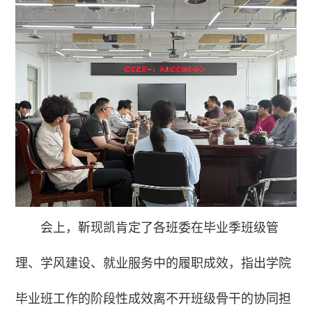
会上，靳现凯肯定了各班委在毕业季班级管
理、学风建设、就业服务中的履职成效，指出学院
毕业班工作的阶段性成效离不开班级骨干的协同担