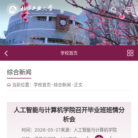
学校首页
综合新闻
当前位置：
学校首页
-
综合新闻
-
正文
人工智能与计算机学院召开毕业班班情分
析会
时间：2026-05-27
来源：人工智能与计算机学院