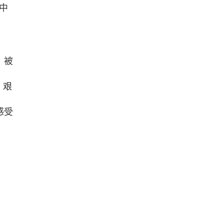
中
，被
、艰
感受