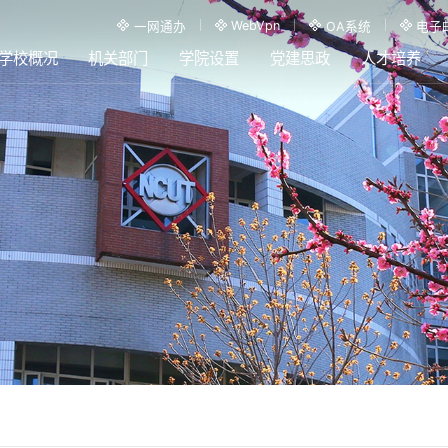
WebVpn
一网通办
OA系统
电子
学校概况
机关部门
学院设置
党建思政
人才培养