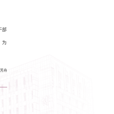
干部
，为
芳舟