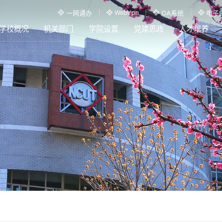
WebVpn
一网通办
OA系统
电子
学校概况
机关部门
学院设置
党建思政
人才培养