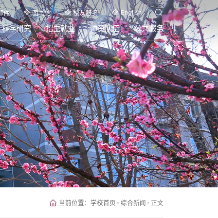
English
邮件
图书馆
校友服务
科学研究
招生就业
师资队伍
公共服务
当前位置：
学校首页
-
综合新闻
-
正文