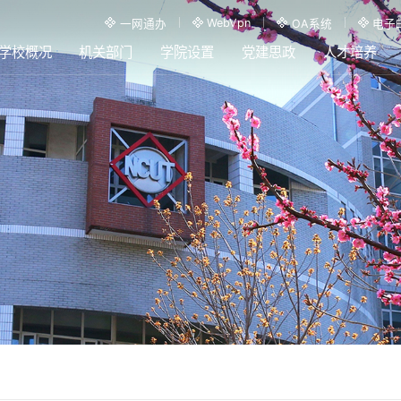
WebVpn
一网通办
OA系统
电子
学校概况
机关部门
学院设置
党建思政
人才培养