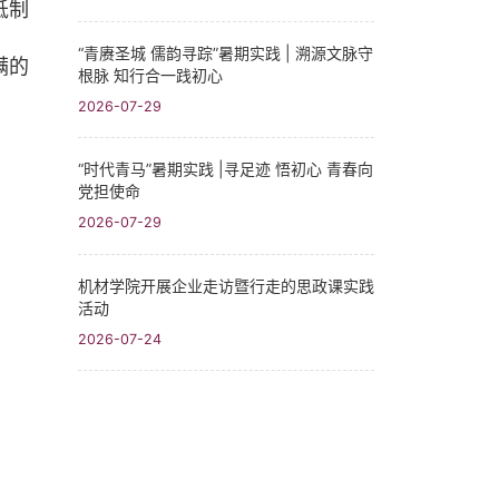
抵制
“青赓圣城 儒韵寻踪”暑期实践​ | 溯源文脉守
满的
根脉 知行合一践初心
2026-07-29
“时代青马”暑期实践 |寻足迹 悟初心 青春向
党担使命
2026-07-29
机材学院开展企业走访暨行走的思政课实践
活动
2026-07-24