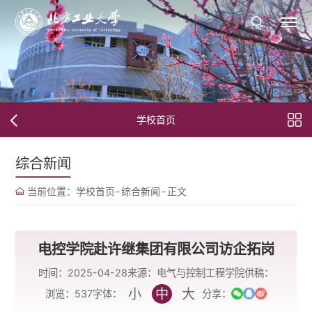
学校首页
综合新闻
当前位置：
学校首页
-
综合新闻
-
正文
电控学院赴许继集团有限公司访企拓岗
时间：2025-04-28
来源：电气与控制工程学院
供稿：
小
中
大
字体：
浏览：
537
分享：