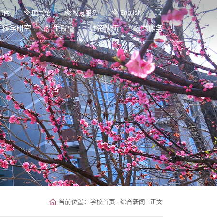
English
邮件
图书馆
校友服务
科学研究
招生就业
师资队伍
公共服务
当前位置：
学校首页
-
综合新闻
-
正文