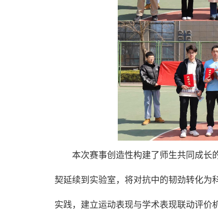
本次赛事创造性构建了师生共同成长
契延续到实验室，将对抗中的韧劲转化为
实践，建立运动表现与学术表现联动评价机