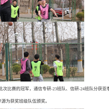
此次比赛的冠军，通信专研-23班队、信研-24班队分获亚
李源为获奖班级队伍颁奖。