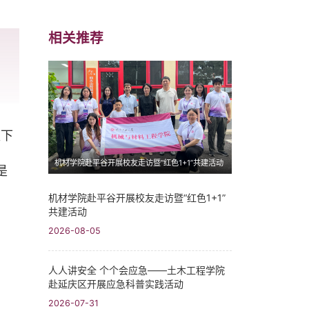
相关推荐
篮下
机材学院赴平谷开展校友走访暨“红色1+1”共建活动
是
机材学院赴平谷开展校友走访暨“红色1+1”
共建活动
2026-08-05
人人讲安全 个个会应急——土木工程学院
赴延庆区开展应急科普实践活动
2026-07-31