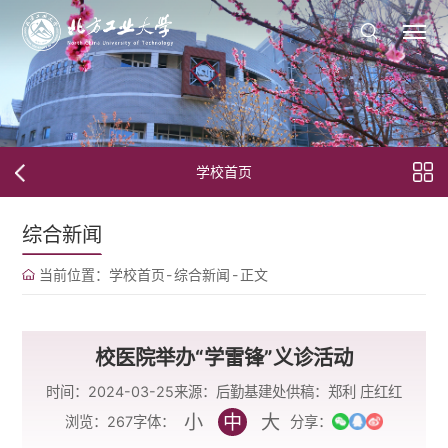
学校首页
综合新闻
当前位置：
学校首页
-
综合新闻
-
正文
校医院举办“学雷锋”义诊活动
时间：2024-03-25
来源：后勤基建处
供稿：郑利 庄红红
小
中
大
字体：
浏览：
267
分享：