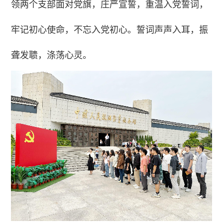
领两个支部面对党旗，庄严宣誓，重温入党誓词，
牢记初心使命，不忘入党初心。誓词声声入耳，振
聋发聩，涤荡心灵。