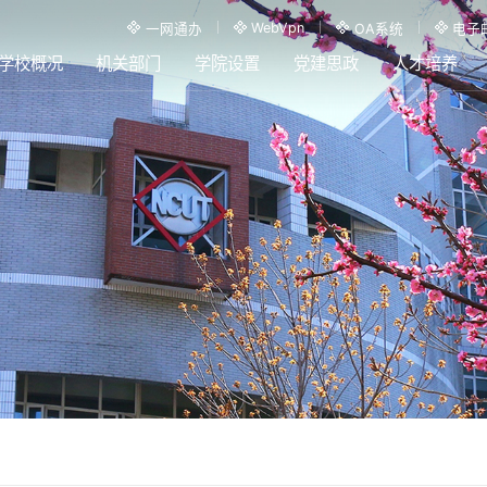
WebVpn
一网通办
OA系统
电子
学校概况
机关部门
学院设置
党建思政
人才培养