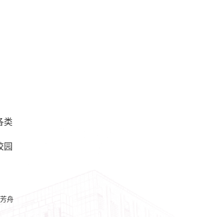
各类
校园
芳舟