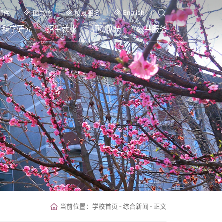
English
邮件
图书馆
校友服务
科学研究
招生就业
师资队伍
公共服务
当前位置：
学校首页
-
综合新闻
-
正文