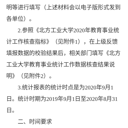
明等进行填写（上述材料会以电子版形式发到
各单位）。
2.
参照《北方工业大学
2020
年教育事业统
计工作核查指标》（见附件
1
），在上级反馈
填报数据的校验结果后，相关部门填写《北方
工业大学教育事业统计工作数据核查结果说
明》（见附件
2
）。
3.
统计报表的统计时点是为
2020
年
9
月
1
日。统计时期为
2019
年
9
月
1
日至
2020
年
8
月
31
日。
二、时间要求