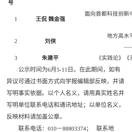
号
面向首都科技创新
1
王侃 魏金强
地方高水
2
刘侠
—
3
朱建平
《实践论》《
公示时间为6月5-11日。在此期间，如有
异议可通过书面方式向学报编辑部反映，并请
写明事实依据。以个人名义，请用真实姓名并
写明单位联系电话和通讯地址；以单位名义，
反映材料请加盖公章。
联系电话：010－88803374； 联系地