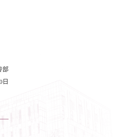
传部
0日