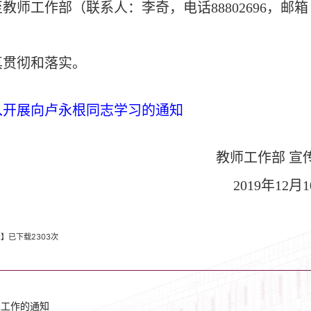
至教师工作部（联系人：李奇，电话
88802696
，邮箱
真贯彻和落实。
入开展向卢永根同志学习的通知
教师工作部 宣
2019
年12月1
x
】已下载
2303
次
关工作的通知