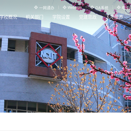
WebVpn
一网通办
OA系统
电子
学校概况
机关部门
学院设置
党建思政
人才培养