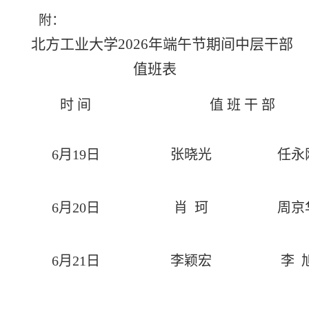
附：
北方工业大学
2026
年端午节期间中层干部
值班表
时
间
值 班 干 部
6
月
19
日
张晓光
任永
6
月
20
日
肖 珂
周京
6
月
21
日
李颖宏
李 