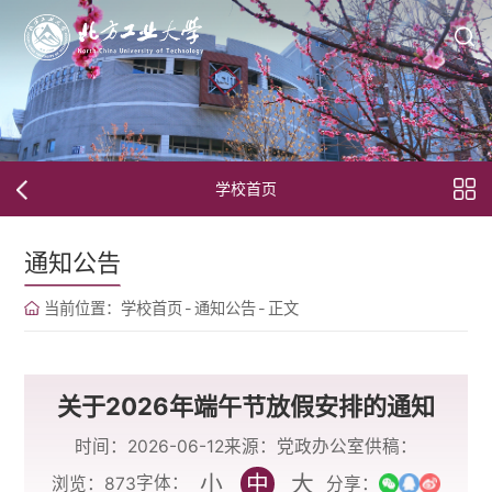
学校首页
通知公告
当前位置：
学校首页
-
通知公告
-
正文
关于2026年端午节放假安排的通知
时间：2026-06-12
来源：党政办公室
供稿：
小
中
大
字体：
浏览：
873
分享：