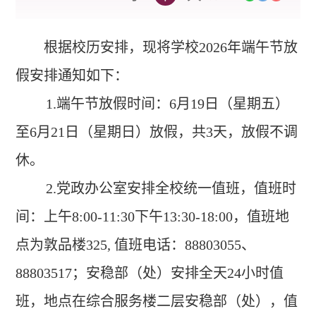
根据校历安排，现将学校
2026
年端午节放
假安排通知如下：
1.
端午节放假时间：
6
月
19
日（星期五）
至
6
月
21
日（星期日）放假，共
3
天，放假不调
休。
2.
党政办公室安排全校统一值班，值班时
间：上午
8:00-11:30
下午
13:30-18:00
，值班地
点为敦品楼
325,
值班电话：
88803055
、
88803517
；安稳部（处）安排全天
24
小时值
班，地点在综合服务楼二层安稳部（处），值