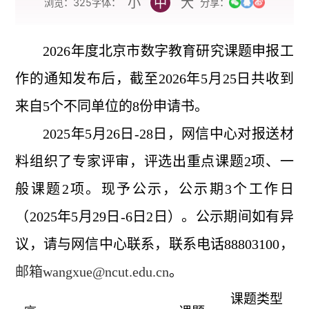
小
中
大
字体：
浏览：
325
分享：
2026
年度北京市数字教育研究课题申报工
作的通知发布后，截至
2026
年
5
月
25
日
共收到
来自
5
个不同单位的
8
份申请书
。
2025
年
5
月
26
日
-28
日，网信中心对报送材
料组织了专家评审，评选出重点课题
2
项、一
般课题
2
项
。现予公示，公示期
3
个工作日
（
2025
年
5
月
29
日
-6
日
2
日）。公示期间如有异
议，请与网信中心联系，联系电话
88803100
，
邮箱
wangxue@ncut.edu.cn
。
课题类型