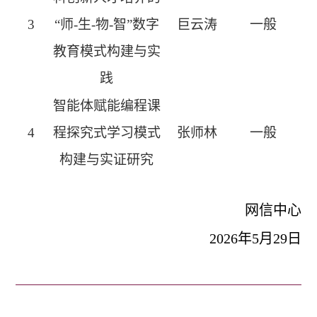
3
“师
-
生
-
物
-
智”数字
巨云涛
一般
教育模式构建与实
践
智能体赋能编程课
4
程探究式学习模式
张师林
一般
构建与实证研究
网信中心
2026
年
5
月
29
日