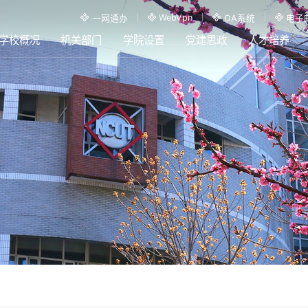
WebVpn
一网通办
OA系统
电子
学校概况
机关部门
学院设置
党建思政
人才培养