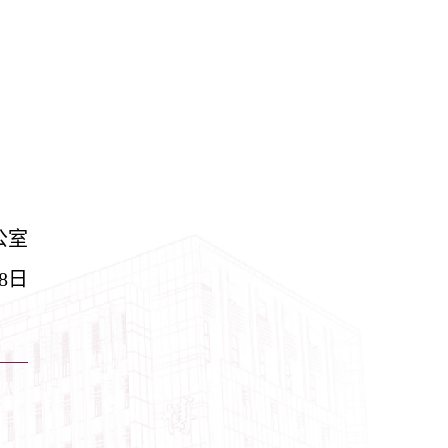
公室
8
日