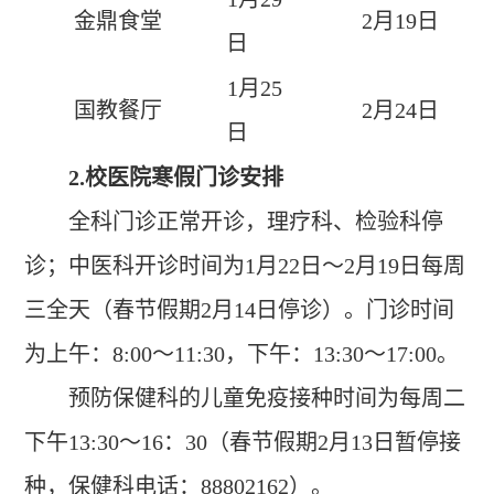
金鼎食堂
2
月
19
日
日
1
月
25
国教餐厅
2
月
24
日
日
2.
校医院寒假门诊安排
全科门诊正常开诊，理疗科、检验科停
诊；中医科开诊时间为
1
月
22
日
～
2
月
19
日每周
三全天（春节假期
2
月
14
日停诊）。门诊时间
为上午：
8:00
～
11:30
，下午：
13:30
～
17:00
。
预防保健科的儿童免疫接种时间为每周二
下午
13:30
～
16
：
30
（春节假期
2
月
13
日暂停接
种，保健科电话：
88802162
）。