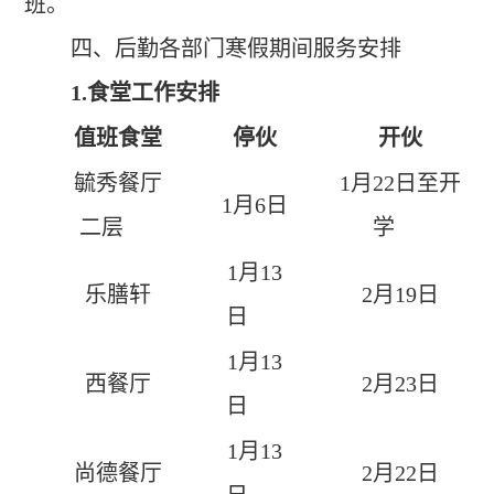
班。
四、后勤各部门寒假期间服务安排
1.
食堂工作安排
值班食堂
停伙
开伙
毓秀餐厅
1
月
22
日至开
1
月
6
日
二层
学
1
月
13
乐膳轩
2
月
19
日
日
1
月
13
西餐厅
2
月
23
日
日
1
月
13
尚德餐厅
2
月
22
日