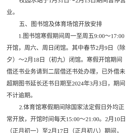
校园水站于
1
月
31
日
～
2
月
15
日期间暂停营
业。
五、图书馆及体育场馆开放安排
1.
图书馆寒假期间周一至周五
9:00
～
17:00
开馆，周六、周日闭馆。其中春节
2
月
9
日（除
夕）～
2
月
18
日（初九）闭馆。寒假开馆期间
借还书业务请到二层借还书处办理，已外借未
超期图书延长还书日期至
2024
年
3
月
3
日，期间
不计逾期。
2.
体育馆寒假期间除国家法定假日外均正
常开放，开馆时间每天
15:00
～
21:00
。
2
月
10
日
（正月初一）至
2
月
17
日（正月初八）期间，