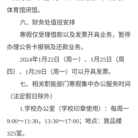
体育馆闭馆。
六、财务处值班安排
寒假仅受理借款以及发票开具业务，暂停
办理公务卡报销及还款业务。
2024
年
1
月
22
日（周一）、
1
月
25
日（周
四）、
1
月
29
日（周一）可以开具发票。
七、相关职能部门寒假集中办公服务时间
（法定假日除外）
1.
学校办公室（学校印章使用）：每周一
9:00
～
11:30
，
13:30
～
17:00
；地点：敦品楼
325
室。