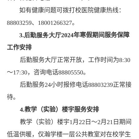
如有健康问题可拨打校医院健康热线：
88803259
、
18001266327
。
3.后勤服务大厅
2024
年寒假期间服务保障
工作安排
后勤服务大厅正常开放，工作时间为
8:30
～
17:30
，咨询电话
88805550
。
后勤服务
24
小时报修电话
88803239
正常接
待。
4.
教学（实验）楼宇服务安排
教学（实验）楼宇
1
月
22
日
～
2
月
21
日期间
低温供暖，仅瀚学楼一层公共教室对在校学生