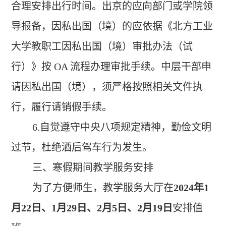
合理安排出行时间。出京的应向部门或学院领
导报备，因私出国（境）的应依据《北方工业
大学教职工因私出国（境）审批办法（试
行）》按
OA
流程办理审批手续。中层干部申
请因私出国（境），须严格按照相关文件执
行，履行请销假手续。
6.
自觉遵守中央八项规定精神，勤俭文明
过节，杜绝酒后驾车行为发生。
三、寒假期间教学服务安排
为了方便师生，教学服务大厅在
2024
年
1
月
22
日、
1
月
29
日、
2
月
5
日、
2
月
19
日
安排值