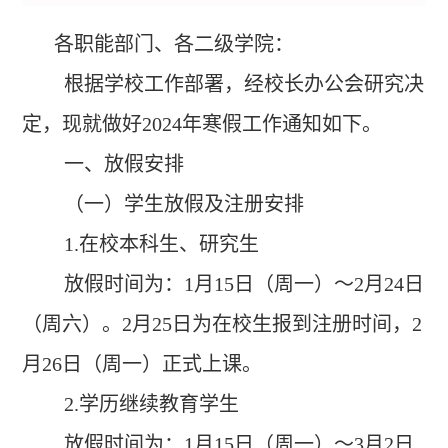
各职能部门、各二级学院：
根据学校工作部署，经校长办公会研究决
定，现就做好
2024
年寒假工作通知如下。
一、放假安排
（一）学生放假及注册安排
1.
在校本科生、研究生
放假时间为：
1
月
15
日（周一）～
2
月
24
日
（周六）。
2
月
25
日为在校生报到注册时间，
2
月
26
日（周一）正式上课。
2.
学历继续教育学生
放假时间为：
1
月
15
日（周一）～
3
月
2
日