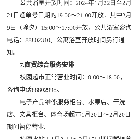
公共浴室开放时间：
2024
年
1
月
22
日至
2
月
21
日逢单号日期的
19:00
～
21:00
开放，其中
2
月
9
日（除夕）
15:00
～
17:00
开放，公共浴室咨询
电话：
88802310
。公寓浴室开放时间另行通
知。
7.
商贸综合服务安排
校园超市正常营业时间：
9:00
～
18:00
，
咨询电话
88802998
。
电子产品维修服务柜台、水果店、干洗
店、文具柜台、体育场超市
1
月
20
日
～
2
月
20
日
期间暂停营业。