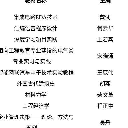
教材名称
主编
集成电路EDA技术
戴澜
汇编语言程序设计
何云华
深度学习项目实践
王若宾
面向工程教育专业建设的电气类
宋晓通
专业实习与实践
智能网联汽车电子技术实验教程
王庞伟
外国古代建筑史
胡燕
材料力学
柴文革
工程经济学
程正中
企业管理决策——理论、方法与
吴丹