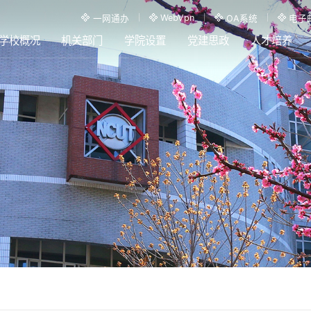
WebVpn
一网通办
OA系统
电子
学校概况
机关部门
学院设置
党建思政
人才培养