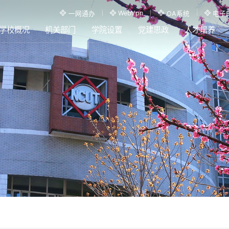
WebVpn
一网通办
OA系统
电子
学校概况
机关部门
学院设置
党建思政
人才培养