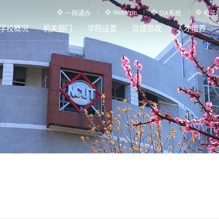
WebVpn
一网通办
OA系统
电子
学校概况
机关部门
学院设置
党建思政
人才培养