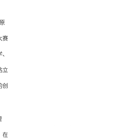
。
国原
大赛
学、
站立
的创
理
，在