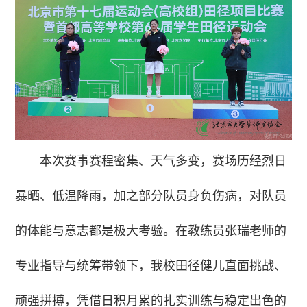
本次赛事赛程密集、天气多变，赛场历经烈日
暴晒、低温降雨，加之部分队员身负伤病，对队员
的体能与意志都是极大考验。在教练员张瑞老师的
专业指导与统筹带领下，我校田径健儿直面挑战、
顽强拼搏，凭借日积月累的扎实训练与稳定出色的