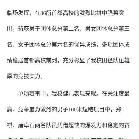
临场发挥，在86所首都高校的激烈比拼中强势突
围，斩获男子团体总分第二名、男女团体总分第三
名、女子团体总分第六名的优异成绩，多项团体成
绩稳居首都高校前列，充分彰显了我校田径队伍雄
厚的竞技实力。
单项赛事中，我校健儿表现亮眼。在关注度最
高、竞争最为激烈的男子100米短跑项目中，郑
祺、唐卓石两名队员凭借超快的爆发力和稳定的赛