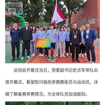
运动会开幕式当日，党委副书记史贞军带队出
席开幕式，看望慰问我校参赛教练员与运动员，详
细了解备赛参赛情况，为全体队员加油鼓劲。