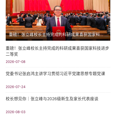
重磅！张立峰校长主持完成的科研成果喜获国家科技进步二等奖
重磅！张立峰校长主持完成的科研成果喜获国家科技进步
二等奖
2026-07-08
党委书记张启鸿主讲学习贯彻习近平党建思想专题党课
2026-07-24
校长想见你｜张立峰与2026级新生及家长代表座谈
2026-08-03