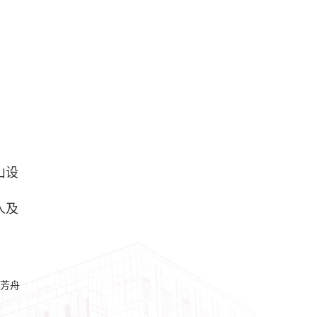
山设
人及
芳舟