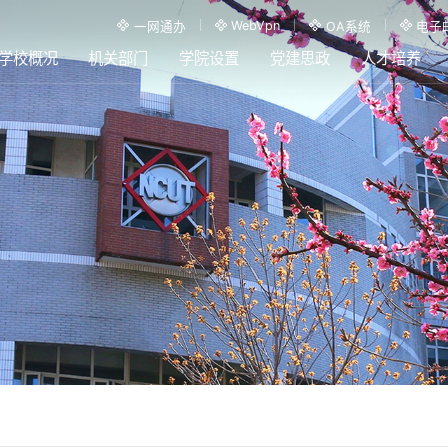
WebVpn
一网通办
OA系统
电子
学校概况
机关部门
学院设置
党建思政
人才培养