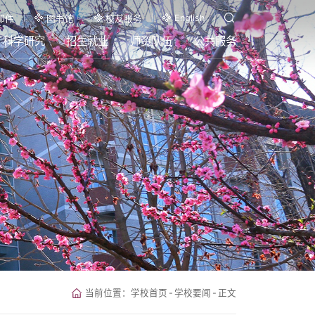
English
邮件
图书馆
校友服务
科学研究
招生就业
师资队伍
公共服务
当前位置：
学校首页
-
学校要闻
-
正文