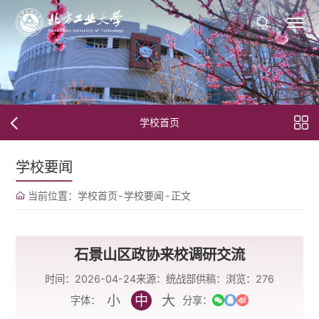
学校首页
学校要闻
当前位置：
学校首页
-
学校要闻
-
正文
石景山区政协来校调研交流
时间：2026-04-24
来源：统战部
供稿：
浏览：
276
小
中
大
字体：
分享：