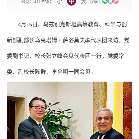
小
中
大
字体：
浏览：
311
分享：
4月15日，乌兹别克斯坦高等教育、科学与创
新部副部长乌克塔姆・萨洛莫夫率代表团来访。党
委副书记、校长张立峰会见代表团一行，党委常
委、副校长陈群、李全明一同会见。