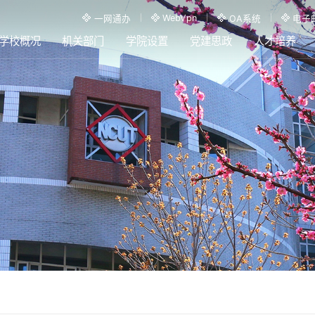
WebVpn
一网通办
OA系统
电子
学校概况
机关部门
学院设置
党建思政
人才培养