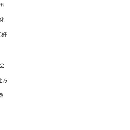
五
化
起好
会
北方
效