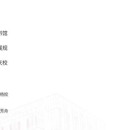
书馆
展规
庆校
杨姣
芳舟