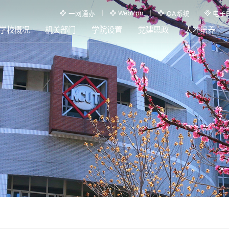
WebVpn
一网通办
OA系统
电子
学校概况
机关部门
学院设置
党建思政
人才培养