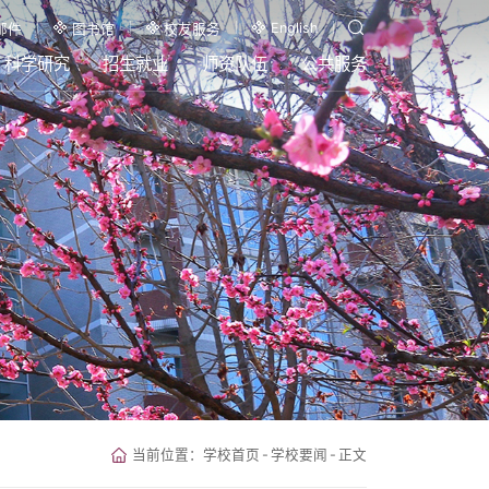
English
邮件
图书馆
校友服务
科学研究
招生就业
师资队伍
公共服务
当前位置：
学校首页
-
学校要闻
-
正文