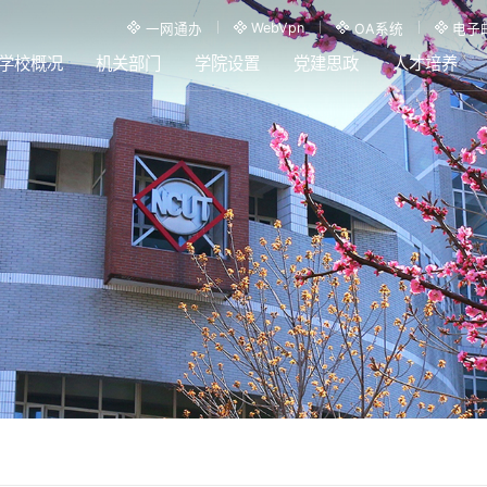
WebVpn
一网通办
OA系统
电子
学校概况
机关部门
学院设置
党建思政
人才培养