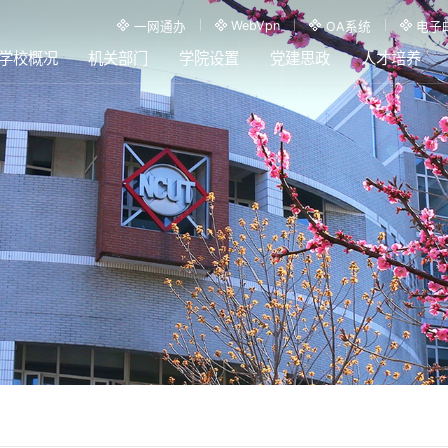
WebVpn
一网通办
OA系统
电子
学校概况
机关部门
学院设置
党建思政
人才培养