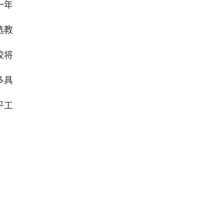
一年
选教
校将
多具
平工