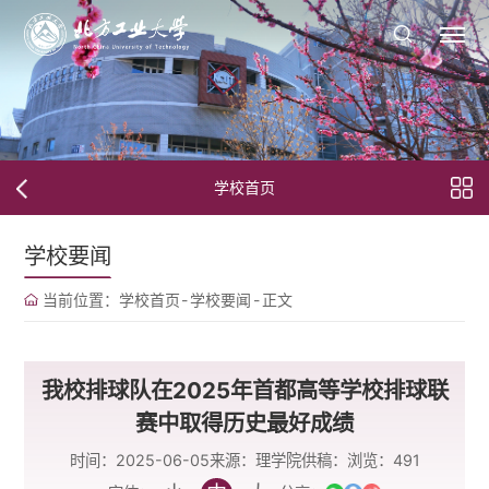
学校首页
学校要闻
当前位置：
学校首页
-
学校要闻
-
正文
我校排球队在2025年首都高等学校排球联
赛中取得历史最好成绩
时间：2025-06-05
来源：理学院
供稿：
浏览：
491