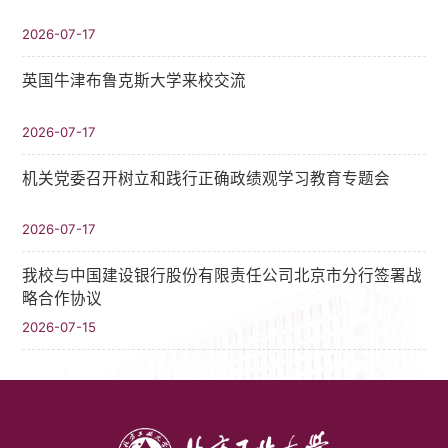
2026-07-17
英国牛津布鲁克斯大学来校交流
2026-07-17
机关党委召开树立和践行正确政绩观学习教育专题会
2026-07-17
我校与中国建设银行股份有限责任公司北京市分行签署战
略合作协议
2026-07-15