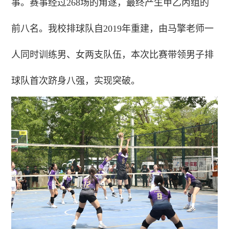
事。赛事经过268场的角逐，最终产生甲乙丙组的
前八名。我校排球队自2019年重建，由马擎老师一
人同时训练男、女两支队伍，本次比赛带领男子排
球队首次跻身八强，实现突破。