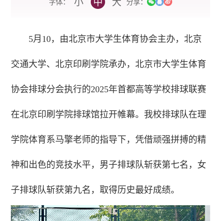
小
中
大
字体：
分享：
5月10，由北京市大学生体育协会主办，北京
交通大学、北京印刷学院承办，北京市大学生体育
协会排球分会执行的2025年首都高等学校排球联赛
在北京印刷学院排球馆拉开帷幕。我校排球队在理
学院体育系马擎老师的指导下，凭借顽强拼搏的精
神和出色的竞技水平，男子排球队斩获第七名，女
子排球队斩获第九名，取得历史最好成绩。