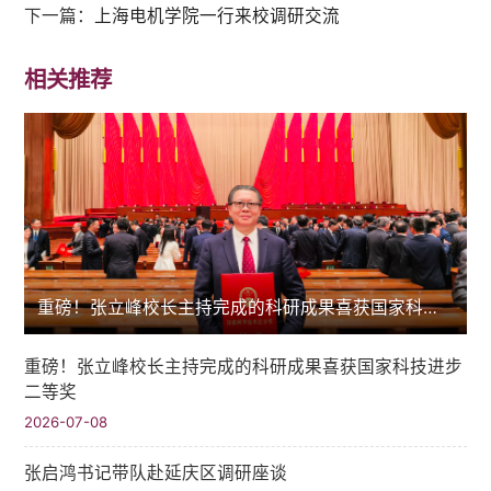
下一篇：
上海电机学院一行来校调研交流
相关推荐
重磅！张立峰校长主持完成的科研成果喜获国家科技进步二等奖
重磅！张立峰校长主持完成的科研成果喜获国家科技进步
二等奖
2026-07-08
张启鸿书记带队赴延庆区调研座谈