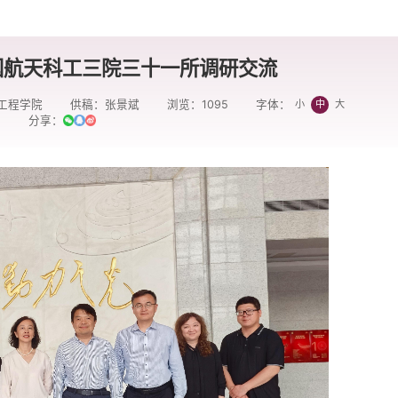
国航天科工三院三十一所调研交流
工程学院
供稿：张景斌
浏览：
1095
小
中
大
字体：
分享：