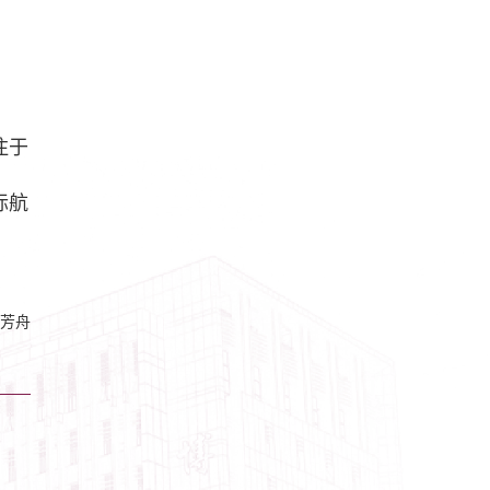
注于
际航
芳舟