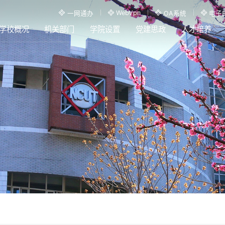
WebVpn
一网通办
OA系统
电子
学校概况
机关部门
学院设置
党建思政
人才培养