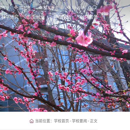
English
邮件
图书馆
校友服务
科学研究
招生就业
师资队伍
公共服务
当前位置：
学校首页
-
学校要闻
-
正文