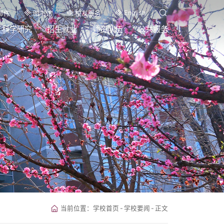
English
邮件
图书馆
校友服务
科学研究
招生就业
师资队伍
公共服务
当前位置：
学校首页
-
学校要闻
-
正文