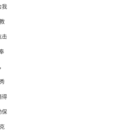
会我
教
抗击
奉
，
秀
摘得
勤保
克