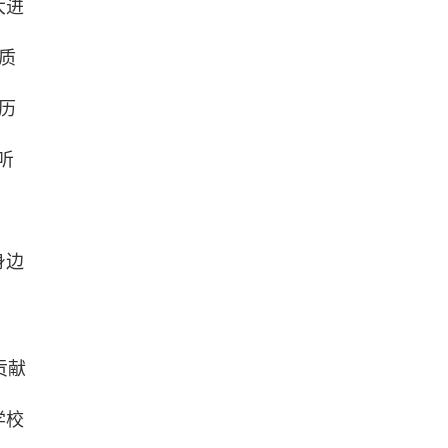
大进
质
历
听
身边
贡献
学校