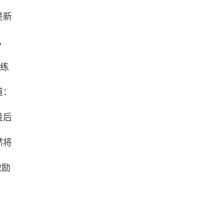
是新
，
训练
道：
役后
然将
激励