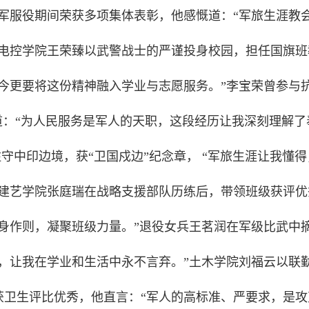
军服役期间荣获多项集体表彰，他感慨道：“军旅生涯教
”电控学院王荣臻以武警战士的严谨投身校园，担任国旗班
今更要将这份精神融入学业与志愿服务。”李宝荣曾参与
道：“为人民服务是军人的天职，这段经历让我深刻理解了
守中印边境，获“卫国戍边”纪念章， “军旅生涯让我懂得
”建艺学院张庭瑞在战略支援部队历练后，带领班级获评优
身作则，凝聚班级力量。”退役女兵王茗润在军级比武中
，让我在学业和生活中永不言弃。”土木学院刘福云以联
获卫生评比优秀，他直言：“军人的高标准、严要求，是攻