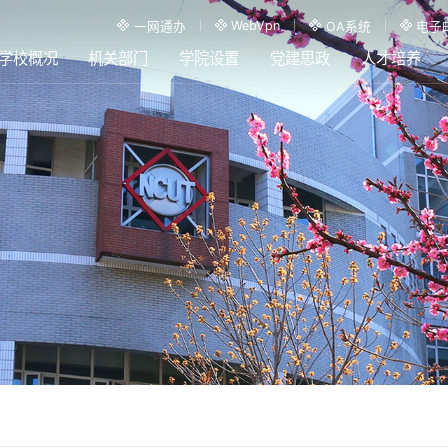
WebVpn
一网通办
OA系统
电子
学校概况
机关部门
学院设置
党建思政
人才培养