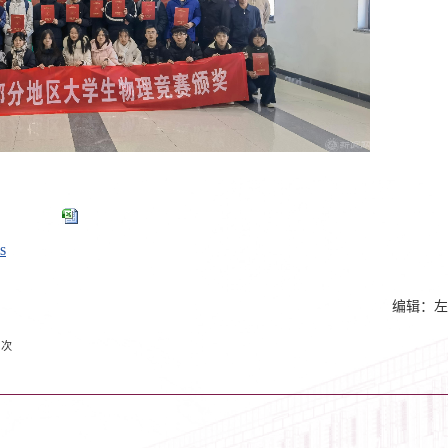
s
编辑：左
1
次