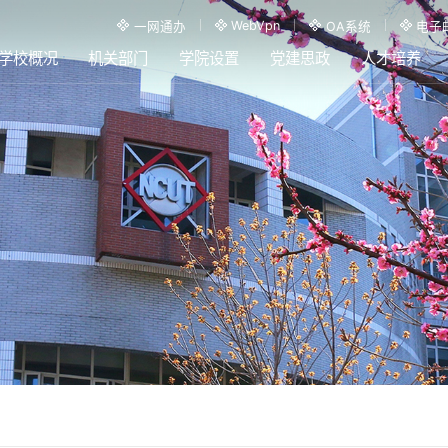
WebVpn
一网通办
OA系统
电子
学校概况
机关部门
学院设置
党建思政
人才培养