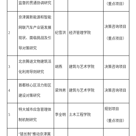
监督的贯通协调研究
（重点项目）
京津冀新能源和智能
决策咨询项目
网联汽车产业链发展
2
纪雪洪
经济管理学院
现状、面临挑战及引
（重点项目）
导对策研究
北京腾退文物建筑活
3
胡燕
建筑与艺术学院
决策咨询项目
化利用导则研究
首都核心区活力街区
4
梁玮男
建筑与艺术学院
决策咨询项目
建设对策研究
规划项目
特大城市应急管理体
5
李全明
土木工程学院
制机制研究
（重点项目）
“链长制”推动京津冀