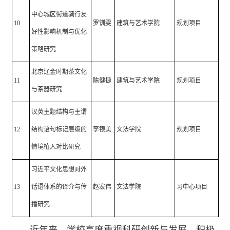
中心城区街道骑行友
10
罗钏雯
建筑与艺术学院
规划项目
好性影响机制与优化
策略研究
北京辽金时期茶文化
11
陈健捷
建筑与艺术学院
规划项目
与茶器研究
汉英主题结构与主谓
12
结构语句标记层级的
李银美
文法学院
规划项目
情境植入对比研究
习近平文化思想对外
13
话语体系的译介与传
赵宏伟
文法学院
习中心项目
播研究
近年来，学校高度重视科研创新与发展，积极