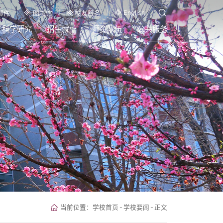
English
邮件
图书馆
校友服务
科学研究
招生就业
师资队伍
公共服务
当前位置：
学校首页
-
学校要闻
-
正文