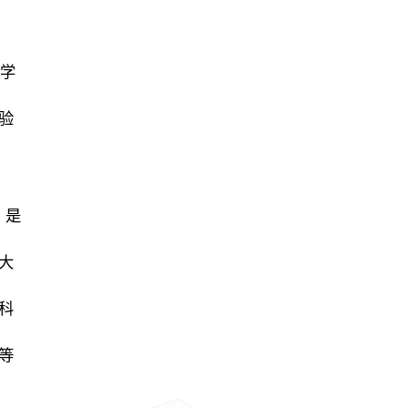
学
验
，是
大
科
等