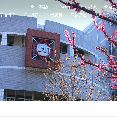
WebVpn
一网通办
OA系统
电子
学校概况
机关部门
学院设置
党建思政
人才培养