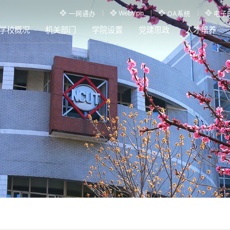
WebVpn
一网通办
OA系统
电子
学校概况
机关部门
学院设置
党建思政
人才培养