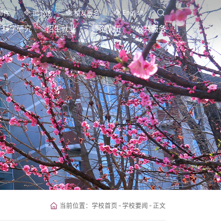
English
邮件
图书馆
校友服务
科学研究
招生就业
师资队伍
公共服务
当前位置：
学校首页
-
学校要闻
-
正文