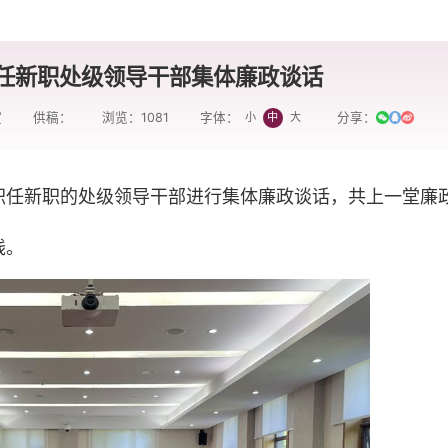
任新职处级领导干部集体廉政谈话
室
供稿：
浏览：
1081
分享：
小
中
大
字体：
任职任新职的处级领导干部进行集体廉政谈话，共上一堂廉
线。