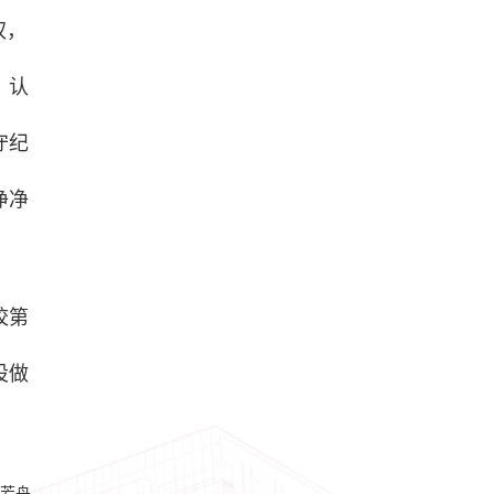
权，
，认
守纪
净净
校第
设做
芳舟