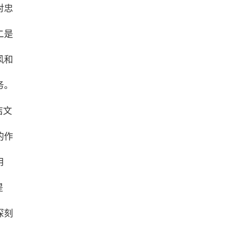
对忠
二是
风和
务。
洁文
的作
用
堤
深刻