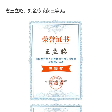
志王立昭、刘金栋荣获三等奖。