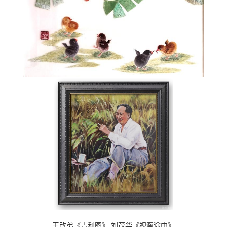
王改弟《吉利图》 刘茂华《视察途中》