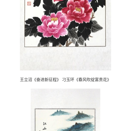
王立沼《奋进新征程》 刁玉环《春风吹绽富贵花》