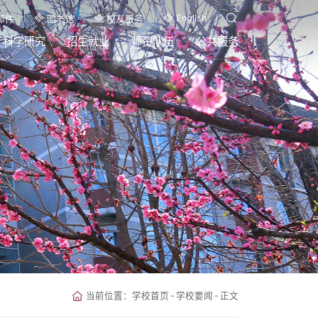
English
邮件
图书馆
校友服务
科学研究
招生就业
师资队伍
公共服务
当前位置：
学校首页
-
学校要闻
-
正文