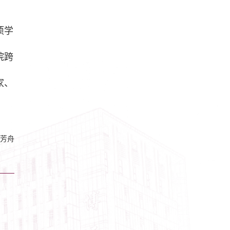
项学
院跨
家、
芳舟