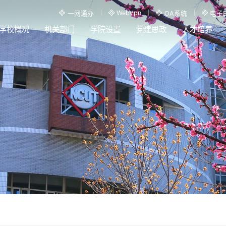
WebVpn
一网通办
OA系统
电子
学校概况
机关部门
学院设置
党建思政
人才培养