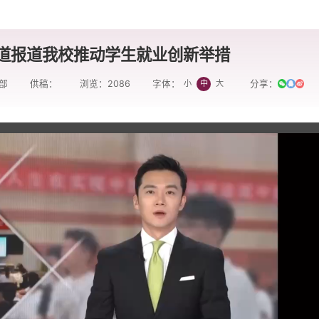
道报道我校推动学生就业创新举措
部
供稿：
浏览：
2086
分享：
小
中
大
字体：