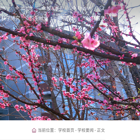
English
邮件
图书馆
校友服务
科学研究
招生就业
师资队伍
公共服务
当前位置：
学校首页
-
学校要闻
-
正文