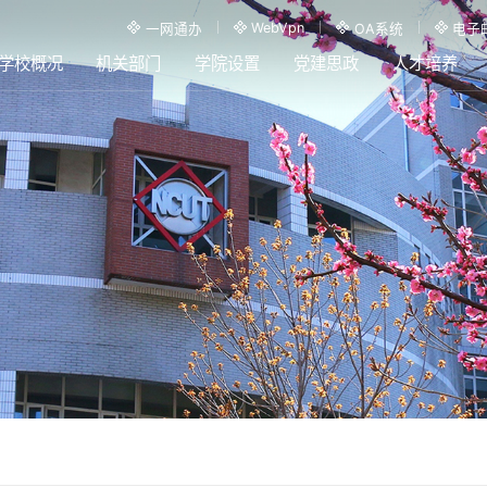
WebVpn
一网通办
OA系统
电子
学校概况
机关部门
学院设置
党建思政
人才培养