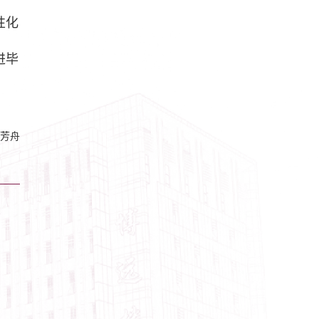
性化
进毕
芳舟