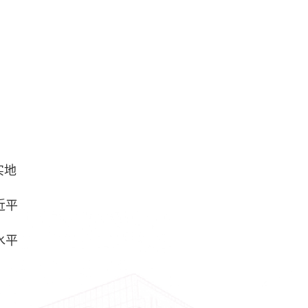
实地
近平
水平