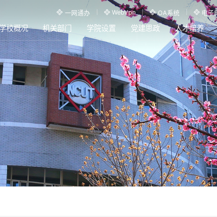
WebVpn
一网通办
OA系统
电子
学校概况
机关部门
学院设置
党建思政
人才培养