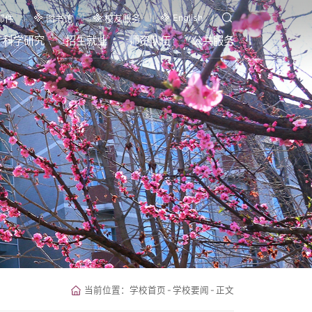
English
邮件
图书馆
校友服务
科学研究
招生就业
师资队伍
公共服务
当前位置：
学校首页
-
学校要闻
-
正文