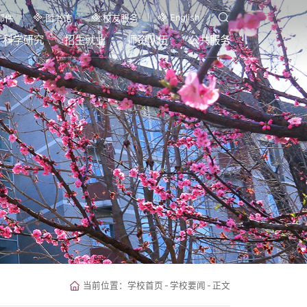
English
邮件
图书馆
校友服务
科学研究
招生就业
师资队伍
公共服务
当前位置：
学校首页
-
学校要闻
-
正文