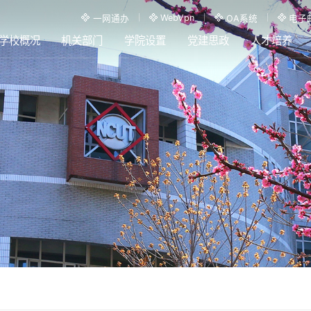
WebVpn
一网通办
OA系统
电子
学校概况
机关部门
学院设置
党建思政
人才培养