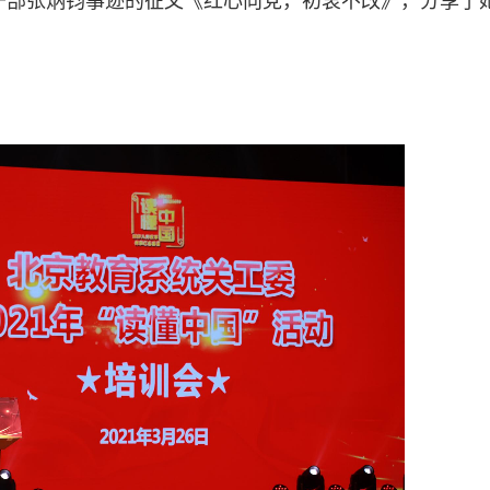
干部张炳钧事迹的征文《红心向党，初衷不改》，分享了