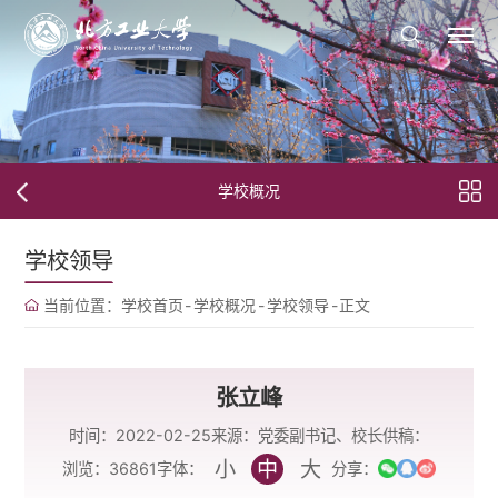
学校概况
学校领导
当前位置：
学校首页
-
学校概况
-
学校领导
-
正文
张立峰
时间：2022-02-25
来源：党委副书记、校长
供稿：
小
中
大
字体：
浏览：
36861
分享：