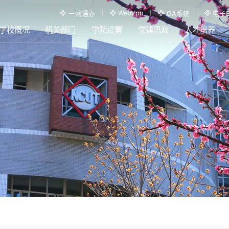
WebVpn
一网通办
OA系统
电子
学校概况
机关部门
学院设置
党建思政
人才培养