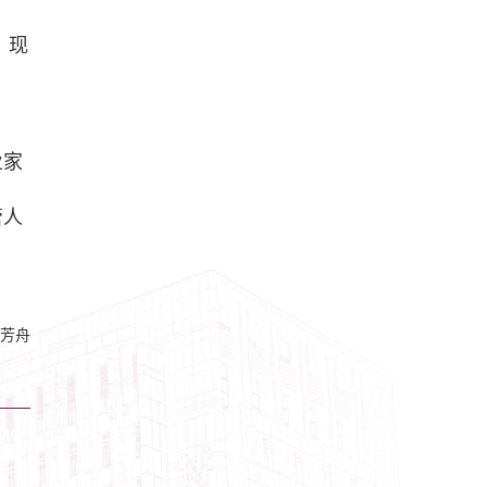
，现
业家
管人
芳舟