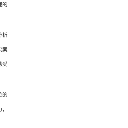
懂的
分析
实案
感受
位的
力，