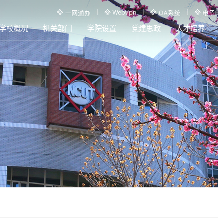
WebVpn
一网通办
OA系统
电子
学校概况
机关部门
学院设置
党建思政
人才培养