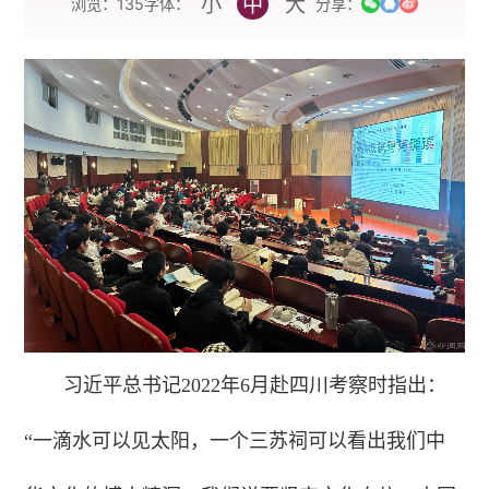
小
中
大
字体：
浏览：
135
分享：
习近平总书记2022年6月赴四川考察时指出：
“一滴水可以见太阳，一个三苏祠可以看出我们中