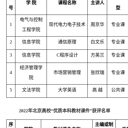
学 院
课程名称
主讲人
号
型
电气与控制
1
现代电力电子技术
周京华
专业课
工程学院
2
信息学院
通信原理
白文乐
专业课
3
信息学院
C程序设计
方英兰
专业课
经济管理学
4
市场营销管理
张欣瑞
专业课
院
5
文法学院
大学英语
高 越
公共课
2022年北京高校“优质本科教材课件”获评名单
序
主编或制