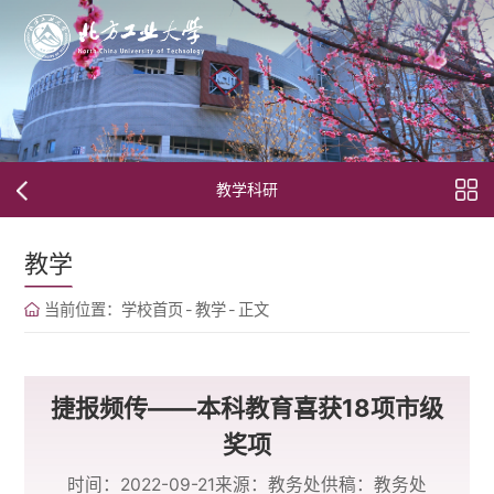
教学科研
教学
当前位置：
学校首页
-
教学
-
正文
捷报频传——本科教育喜获18项市级
奖项
时间：2022-09-21
来源：教务处
供稿：教务处