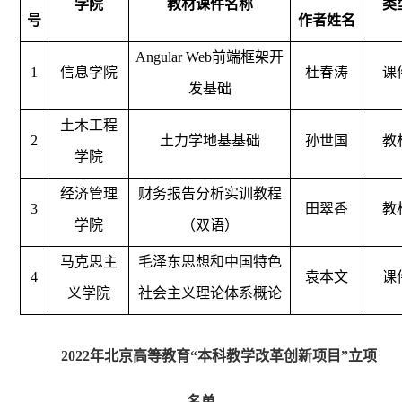
学院
教材课件名称
类
号
作者姓名
Angular Web前端框架开
1
信息学院
杜春涛
课
发基础
土木工程
2
土力学地基基础
孙世国
教
学院
经济管理
财务报告分析实训教程
3
田翠香
教
学院
（双语）
马克思主
毛泽东思想和中国特色
4
袁本文
课
义学院
社会主义理论体系概论
2022年北京高等教育“本科教学改革创新项目”立项
名单