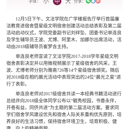
小
中
大
字体：
分享：
12月5日下午，文法学院在广学楼报告厅举行首届廉
洁教育进宿舍暨星级文明宿舍创建活动总结表彰及第二届
活动启动仪式，学院党委副书记刘祥坠、团委书记单连良
及学生辅导员王波、尤博、阿里木、加娜尔出席活动，活
动由2018级辅导员崔梦含主持。
单连良老师宣读了文法学院2017-2018学年星级文明
宿舍表彰决定并以用微视频展示了星级宿舍的风采，王
波、尤博老师分别为雅斋726等14个星级宿舍颁奖。随后
对2018级在相约晨光活动中表现突出的24位“晨光之星”进
行了表彰。
单连良老师对2017级宿舍共读一本经典书籍活动进行
总结并向2018级全体同学公布以“毓秀校园，书香永伴，
开卷有益，同侪共进”为主题的第二届活动方案。要求同
学们宿舍学风建设优先和宿舍人际关系重构优先原则，培
养良好的生活习惯，保持宿舍环境卫生，培育积极、健
康、向上的精神面貌。