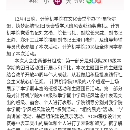
小
中
大
字体：
分享：
12月4日晚，计算机学院在文化会堂举办了“星衍梦
聚，执梦起航”团日晚会暨学风班风表彰颁奖典礼。计算
机学院党委书记刘文楷、院长马礼、副院长宋威、副书记
王静、郑州工业学院挂职副书记王浩川老师，及班导师辅
导员代表参加了本次活动。计算机学院2018级全体同学参
加了本次活动。
本次大会由两部分组成：第一部分是对我院2018级本
学期的团日活动进行展示和评比，本次主题团日的主题是
结合改革开放40周年伟大成就，从我做起积极投身践行社
会主义核心价值观。 计算机学院18级的八个班逐一上场
展示了本学期丰富的班级活动和主题团日活动。第二部分
是对计算机学院2018级秋季学期中学风班风建设中表现突
出的班级、宿舍、个人进行表彰。学院领导分别对我学院
本学期“学风班风建设月”系列活动、“相约晨光”活动、“学
霸讲堂”活动、基层组织建设展示活动、ACM程序设计大
赛等中表现突出的集体和个人进行了表彰和颁奖。据了解