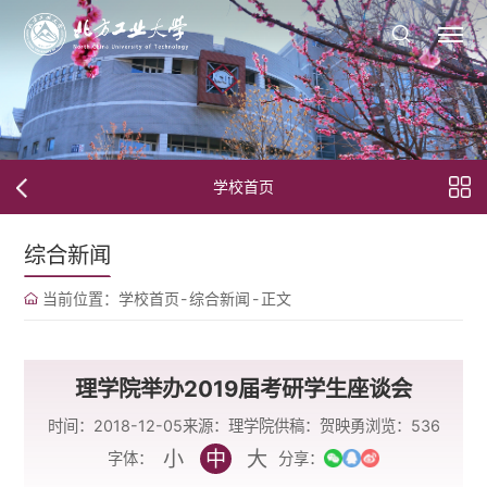
学校首页
综合新闻
当前位置：
学校首页
-
综合新闻
-
正文
理学院举办2019届考研学生座谈会
时间：2018-12-05
来源：理学院
供稿：贺映勇
浏览：
536
小
中
大
字体：
分享：