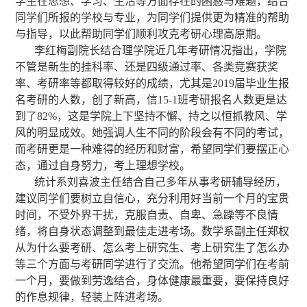
学生在思想、学习、生活等方面存在的困惑与难题，结合
同学们所报的学校与专业，为同学们提供更为精准的帮助
与指导，以此帮助同学们顺利攻克考研心理高原期。
李红梅副院长结合理学院近几年考研情况指出，学院
不管是新生的挂科率、还是四级通过率、各类竞赛获奖
率、考研率等都取得较好的成绩，尤其是2019届毕业生报
名考研的人数，创了新高，信15-1班考研报名人数更是达
到了82%，这是学院上下坚持不懈、持之以恒抓教风、学
风的明显成效。她强调人生不同的阶段会有不同的考试，
而考研更是一种难得的经历和财富，希望同学们要摆正心
态，通过自身努力，考上理想学校。
统计系刘喜波主任结合自己多年从事考研辅导经历，
建议同学们要树立自信心，充分利用好当前一个月的宝贵
时间，不受外界干扰，克服自责、自卑、急躁等不良情
绪，将自身状态调整到最佳走进考场。数学系副主任郑权
从为什么要考研、怎么考上研究生、考上研究生了怎么办
等三个方面与考研同学进行了交流。他希望同学们在考前
一个月，要做到劳逸结合，身体健康最重要，要保持良好
的作息规律，轻装上阵进考场。