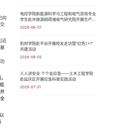
电控学院新能源科学与工程和电气双培专业
记向
学生赴许继源网荷储电气研究院开展生产实
交
习
2026-08-07
习近
机材学院赴平谷开展校友走访暨“红色1+1”
基
共建活动
2026-08-05
功
人人讲安全 个个会应急——土木工程学院
设。
赴延庆区开展应急科普实践活动
组
2026-07-31
并
全
以
新