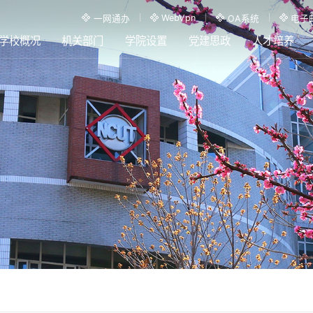
WebVpn
一网通办
OA系统
电子
学校概况
机关部门
学院设置
党建思政
人才培养