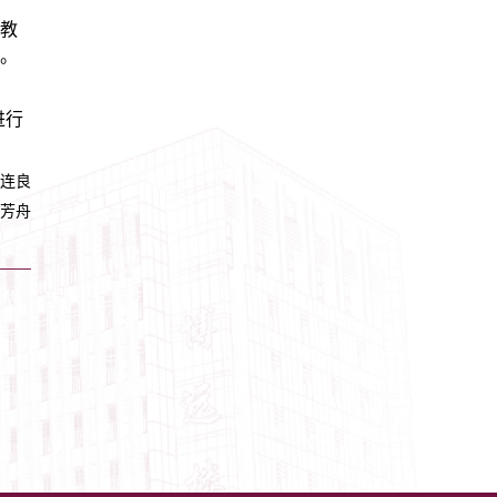
教
。
进行
连良
芳舟