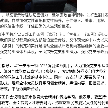
》，以案警示增强法纪震慑力，敲响廉政自律警钟。刘祥坠副书
教训，自觉加强党性锻炼和党性修养，守住做人、处事、用权、
的政治生命线，守住正确的人生观价值观。
《中国共产党支部工作条例（试行）》。他指出，《条例》是以
我们党长期积累的党支部建设宝贵传统，又体现党的十八大以来
《条例》的制定和实施是推动全面从严治党向基层延伸的重要举
强党的组织体系建设，全面提升党支部组织力、强化党支部政治
。
为指导，以“一支部一特色”品牌创建为抓手，大力加强党支部建
式，组织全体党员认真学习《条例》，切实把抓好党支部作为党的
检验党建工作成效的基本标准。同时，各支部书记要带头学习，
形式，组织全体党员认真学习领会精神、弄懂内容、把握要求、
增效，不断迈向新台阶。
育工作会议和北京市教育大会精神作传达学习。他表示，要坚持“
本科教育、全面提高人才培养能力，造就堪当民族复兴大任的时代